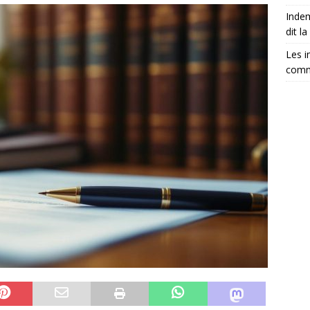
Indem
dit la 
Les i
comm