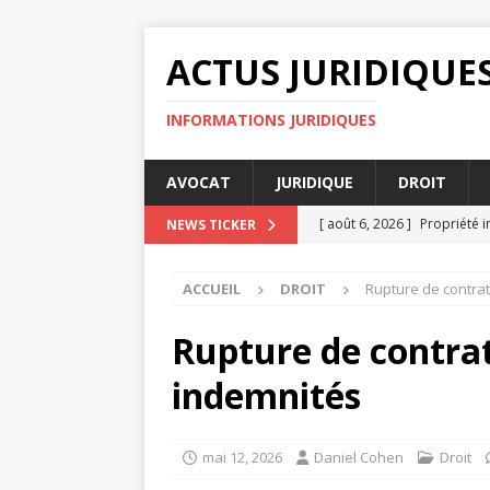
ACTUS JURIDIQUE
INFORMATIONS JURIDIQUES
AVOCAT
JURIDIQUE
DROIT
[ août 6, 2026 ]
Propriété i
NEWS TICKER
[ août 4, 2026 ]
La confide
ACCUEIL
DROIT
Rupture de contrat 
[ août 3, 2026 ]
Indemnisati
[ août 2, 2026 ]
Les implica
Rupture de contrat 
[ août 8, 2026 ]
Licencieme
indemnités
JURIDIQUE
mai 12, 2026
Daniel Cohen
Droit