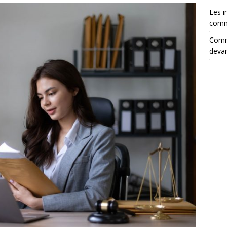
Les i
comm
Comme
devan