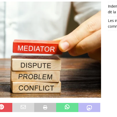
Indem
dit la 
Les i
comm