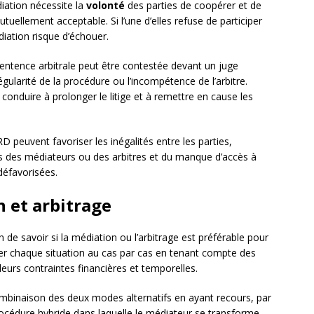
diation nécessite la
volonté
des parties de coopérer et de
tuellement acceptable. Si l’une d’elles refuse de participer
iation risque d’échouer.
 sentence arbitrale peut être contestée devant un juge
régularité de la procédure ou l’incompétence de l’arbitre.
 conduire à prolonger le litige et à remettre en cause les
D peuvent favoriser les inégalités entre les parties,
 des médiateurs ou des arbitres et du manque d’accès à
défavorisées.
n et arbitrage
n de savoir si la médiation ou l’arbitrage est préférable pour
luer chaque situation au cas par cas en tenant compte des
 leurs contraintes financières et temporelles.
ombinaison des deux modes alternatifs en ayant recours, par
rocédure hybride dans laquelle le médiateur se transforme