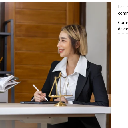
Les i
comm
Comme
devan